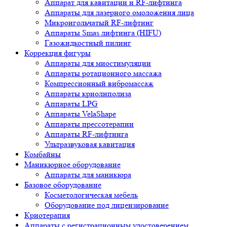
Аппарат для кавитации и RF-лифтинга
Аппараты для лазерного омоложения лица
Микроигольчатый RF-лифтинг
Аппараты Smas лифтинга (HIFU)
Газожидкостный пилинг
Коррекция фигуры
Аппараты для миостимуляции
Аппараты ротационного массажа
Компрессионный вибромассаж
Аппараты криолиполиза
Аппараты LPG
Аппараты VelaShape
Аппараты прессотерапии
Аппараты RF-лифтинга
Ультразвуковая кавитация
Комбайны
Маникюрное оборудование
Аппараты для маникюра
Базовое оборудование
Косметологическая мебель
Оборудование под лицензирование
Криотерапия
Аппараты c регистрационным удостоверением