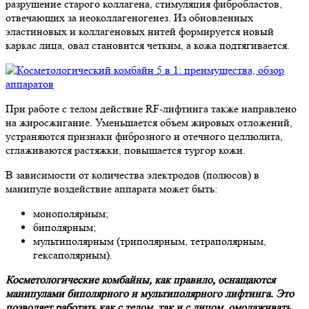
разрушение старого коллагена, стимуляция фибробластов,
отвечающих за неоколлагеногенез. Из обновленных
эластиновых и коллагеновых нитей формируется новый
каркас лица, овал становится четким, а кожа подтягивается.
При работе с телом действие RF-лифтинга также направлено
на жиросжигание. Уменьшается объем жировых отложений,
устраняются признаки фиброзного и отечного целлюлита,
сглаживаются растяжки, повышается тургор кожи.
В зависимости от количества электродов (полюсов) в
манипуле воздействие аппарата может быть:
монополярным;
биполярным;
мультиполярным (триполярным, тетраполярным,
гексаполярным).
Косметологические комбайны, как правило, оснащаются
манипулами биполярного и мультиполярного лифтинга. Это
позволяет работать как с телом, так и с лицом, омолаживать