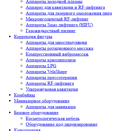
Аппараты холодной плазмы
Аппарат для кавитации и RF-лифтинга
Аппараты для лазерного омоложения лица
Микроигольчатый RF-лифтинг
Аппараты Smas лифтинга (HIFU)
Газожидкостный пилинг
Коррекция фигуры
Аппараты для миостимуляции
Аппараты ротационного массажа
Компрессионный вибромассаж
Аппараты криолиполиза
Аппараты LPG
Аппараты VelaShape
Аппараты прессотерапии
Аппараты RF-лифтинга
Ультразвуковая кавитация
Комбайны
Маникюрное оборудование
Аппараты для маникюра
Базовое оборудование
Косметологическая мебель
Оборудование под лицензирование
Криотерапия