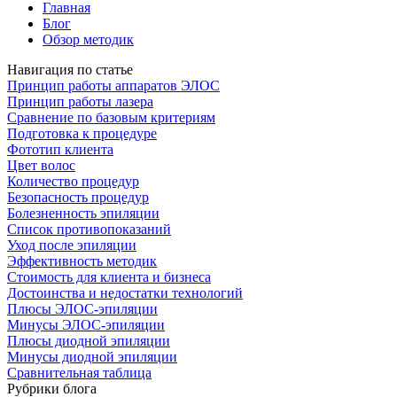
Главная
Блог
Обзор методик
Навигация по статье
Принцип работы аппаратов ЭЛОС
Принцип работы лазера
Сравнение по базовым критериям
Подготовка к процедуре
Фототип клиента
Цвет волос
Количество процедур
Безопасность процедур
Болезненность эпиляции
Список противопоказаний
Уход после эпиляции
Эффективность методик
Стоимость для клиента и бизнеса
Достоинства и недостатки технологий
Плюсы ЭЛОС-эпиляции
Минусы ЭЛОС-эпиляции
Плюсы диодной эпиляции
Минусы диодной эпиляции
Сравнительная таблица
Рубрики блога