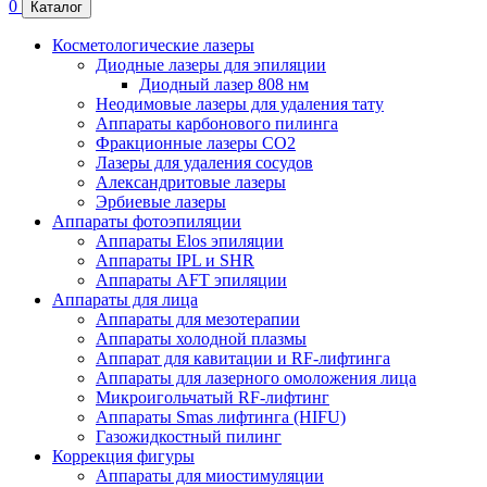
0
Каталог
Косметологические лазеры
Диодные лазеры для эпиляции
Диодный лазер 808 нм
Неодимовые лазеры для удаления тату
Аппараты карбонового пилинга
Фракционные лазеры CO2
Лазеры для удаления сосудов
Александритовые лазеры
Эрбиевые лазеры
Аппараты фотоэпиляции
Аппараты Elos эпиляции
Аппараты IPL и SHR
Аппараты AFT эпиляции
Аппараты для лица
Аппараты для мезотерапии
Аппараты холодной плазмы
Аппарат для кавитации и RF-лифтинга
Аппараты для лазерного омоложения лица
Микроигольчатый RF-лифтинг
Аппараты Smas лифтинга (HIFU)
Газожидкостный пилинг
Коррекция фигуры
Аппараты для миостимуляции