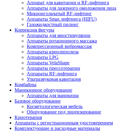
Аппарат для кавитации и RF-лифтинга
Аппараты для лазерного омоложения лица
Микроигольчатый RF-лифтинг
Аппараты Smas лифтинга (HIFU)
Газожидкостный пилинг
Коррекция фигуры
Аппараты для миостимуляции
Аппараты ротационного массажа
Компрессионный вибромассаж
Аппараты криолиполиза
Аппараты LPG
Аппараты VelaShape
Аппараты прессотерапии
Аппараты RF-лифтинга
Ультразвуковая кавитация
Комбайны
Маникюрное оборудование
Аппараты для маникюра
Базовое оборудование
Косметологическая мебель
Оборудование под лицензирование
Криотерапия
Аппараты c регистрационным удостоверением
Комплектующие и расходные материалы