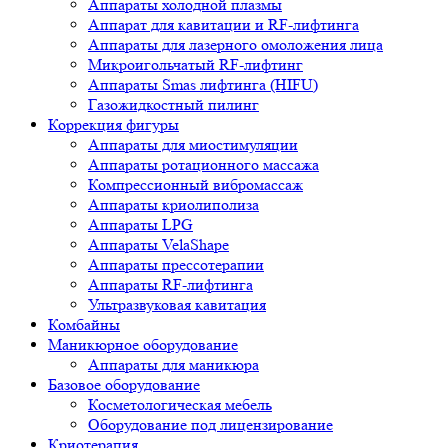
Аппараты холодной плазмы
Аппарат для кавитации и RF-лифтинга
Аппараты для лазерного омоложения лица
Микроигольчатый RF-лифтинг
Аппараты Smas лифтинга (HIFU)
Газожидкостный пилинг
Коррекция фигуры
Аппараты для миостимуляции
Аппараты ротационного массажа
Компрессионный вибромассаж
Аппараты криолиполиза
Аппараты LPG
Аппараты VelaShape
Аппараты прессотерапии
Аппараты RF-лифтинга
Ультразвуковая кавитация
Комбайны
Маникюрное оборудование
Аппараты для маникюра
Базовое оборудование
Косметологическая мебель
Оборудование под лицензирование
Криотерапия