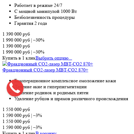
Работает в режиме 24/7
С мощной манипулой 1000 Вт
Безболезненность процедуры
Гарантия 2 года
1 390 000
руб
1 990 000
руб
|
–30%
1 390 000
руб
1 990 000
руб
|
–30%
Купить в 1 клик
Выбрать опцию...
Фракционный СО2-лазер MBT-CO2 870+
Безоперационное комплексное омоложение кожи
Лечение акне и гиперпигментации
Удаление родинок и родимых пятен
Удаление рубцов и шрамов различного происхождения
1 550 000
руб
1 590 000
руб
|
–3%
1 550 000
руб
1 590 000
руб
|
–3%
Купить в 1 клик
В корзину