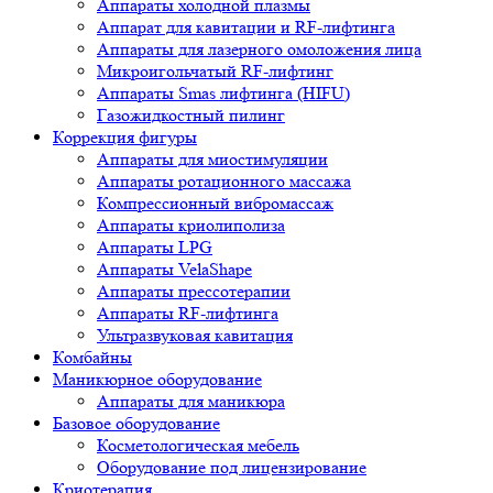
Аппараты холодной плазмы
Аппарат для кавитации и RF-лифтинга
Аппараты для лазерного омоложения лица
Микроигольчатый RF-лифтинг
Аппараты Smas лифтинга (HIFU)
Газожидкостный пилинг
Коррекция фигуры
Аппараты для миостимуляции
Аппараты ротационного массажа
Компрессионный вибромассаж
Аппараты криолиполиза
Аппараты LPG
Аппараты VelaShape
Аппараты прессотерапии
Аппараты RF-лифтинга
Ультразвуковая кавитация
Комбайны
Маникюрное оборудование
Аппараты для маникюра
Базовое оборудование
Косметологическая мебель
Оборудование под лицензирование
Криотерапия