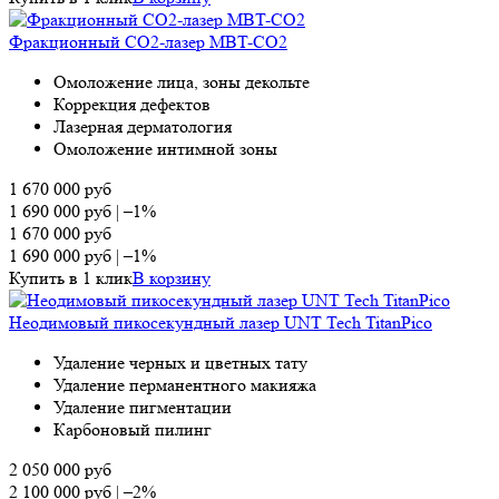
Фракционный CO2-лазер MBT-CO2
Омоложение лица, зоны декольте
Коррекция дефектов
Лазерная дерматология
Омоложение интимной зоны
1 670 000
руб
1 690 000
руб
|
–1%
1 670 000
руб
1 690 000
руб
|
–1%
Купить в 1 клик
В корзину
Неодимовый пикосекундный лазер UNT Tech TitanPico
Удаление черных и цветных тату
Удаление перманентного макияжа
Удаление пигментации
Карбоновый пилинг
2 050 000
руб
2 100 000
руб
|
–2%