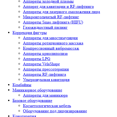
Аппараты холодной плазмы
Аппарат для кавитации и RF-лифтинга
Аппараты для лазерного омоложения лица
Микроигольчатый RF-лифтинг
Аппараты Smas лифтинга (HIFU)
Газожидкостный пилинг
Коррекция фигуры
Аппараты для миостимуляции
Аппараты ротационного массажа
Компрессионный вибромассаж
Аппараты криолиполиза
Аппараты LPG
Аппараты VelaShape
Аппараты прессотерапии
Аппараты RF-лифтинга
Ультразвуковая кавитация
Комбайны
Маникюрное оборудование
Аппараты для маникюра
Базовое оборудование
Косметологическая мебель
Оборудование под лицензирование
Криотерапия