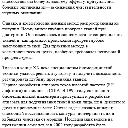
способствовала болеутоляющему эффекту, притуплялись
болевые ощущения из—за снижения чувствительности
нервных окончаний.
Однако, в косметологии данный метод распространения не
получил. Всему виной глубина прогрева тканей при
диатермии. Она изменялась в зависимости от сопротивления
тканей и, как правило, происходил прогрев глубоко
залегающих тканей. Для практики метода в
косметологических целях, наоборот, требовался неглубокий
прогрев дермы.
Только в конце XX века специалистам биомедицинской
техники удалось решить эту задачу, и получить возможность
регулировать глубину прогревания тканей.
Первые разработки аппарата токов высокой частоты (RF—
лифтинга) появились в США. В 1995 году специалисты
биомедицинской инженерии приступили к разработке
аппарата для подтягивания тканей кожи лица, шеи, декольте и
других проблемных мест. Стояла задача создать аппарат,
способный восстанавливать контуры, подчеркивать их и
избавлять человека от морщин. Исследования велись на
протяжении семи лет, и в 2002 году разработка была