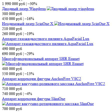
1 990 000
руб
|
–30%
Диодный лазер Wingderm
380 000
руб
450 000
руб
|
–16%
Неодимовый лазер ScinOne X
210 000
руб
260 000
руб
|
–19%
Аппарат газожидкостного пилинга AquaFacial Lux
490 000
руб
690 000
руб
|
–29%
Многофункциональный аппарат SHR Emmet
480 000
руб
550 000
руб
|
–13%
Аппарат коррекции фигуры AnchorFree V8C2
710 000
руб
740 000
руб
|
–4%
Аппарат коррекции фигуры SlimOne
700 000
руб