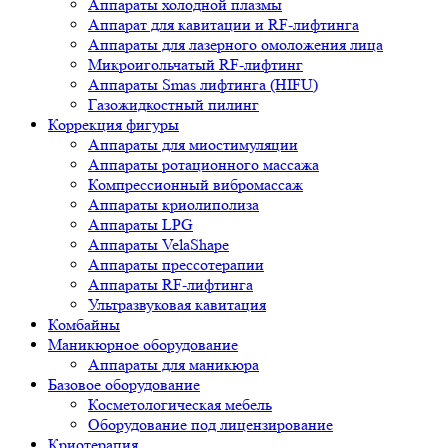
Аппараты холодной плазмы
Аппарат для кавитации и RF-лифтинга
Аппараты для лазерного омоложения лица
Микроигольчатый RF-лифтинг
Аппараты Smas лифтинга (HIFU)
Газожидкостный пилинг
Коррекция фигуры
Аппараты для миостимуляции
Аппараты ротационного массажа
Компрессионный вибромассаж
Аппараты криолиполиза
Аппараты LPG
Аппараты VelaShape
Аппараты прессотерапии
Аппараты RF-лифтинга
Ультразвуковая кавитация
Комбайны
Маникюрное оборудование
Аппараты для маникюра
Базовое оборудование
Косметологическая мебель
Оборудование под лицензирование
Криотерапия