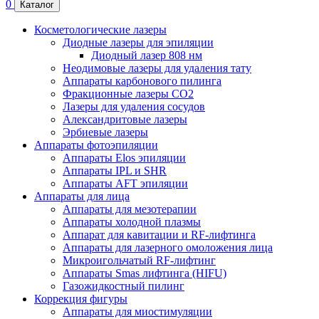
0
Каталог
Косметологические лазеры
Диодные лазеры для эпиляции
Диодный лазер 808 нм
Неодимовые лазеры для удаления тату
Аппараты карбонового пилинга
Фракционные лазеры CO2
Лазеры для удаления сосудов
Александритовые лазеры
Эрбиевые лазеры
Аппараты фотоэпиляции
Аппараты Elos эпиляции
Аппараты IPL и SHR
Аппараты AFT эпиляции
Аппараты для лица
Аппараты для мезотерапии
Аппараты холодной плазмы
Аппарат для кавитации и RF-лифтинга
Аппараты для лазерного омоложения лица
Микроигольчатый RF-лифтинг
Аппараты Smas лифтинга (HIFU)
Газожидкостный пилинг
Коррекция фигуры
Аппараты для миостимуляции