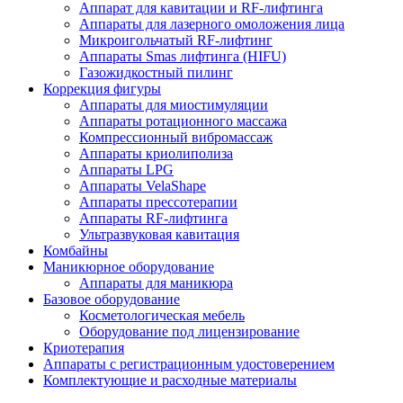
Аппарат для кавитации и RF-лифтинга
Аппараты для лазерного омоложения лица
Микроигольчатый RF-лифтинг
Аппараты Smas лифтинга (HIFU)
Газожидкостный пилинг
Коррекция фигуры
Аппараты для миостимуляции
Аппараты ротационного массажа
Компрессионный вибромассаж
Аппараты криолиполиза
Аппараты LPG
Аппараты VelaShape
Аппараты прессотерапии
Аппараты RF-лифтинга
Ультразвуковая кавитация
Комбайны
Маникюрное оборудование
Аппараты для маникюра
Базовое оборудование
Косметологическая мебель
Оборудование под лицензирование
Криотерапия
Аппараты c регистрационным удостоверением
Комплектующие и расходные материалы