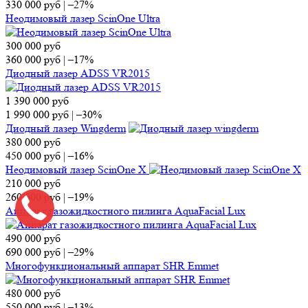
330 000
руб
|
–27%
Неодимовый лазер ScinOne Ultra
300 000
руб
360 000
руб
|
–17%
Диодный лазер ADSS VR2015
1 390 000
руб
1 990 000
руб
|
–30%
Диодный лазер Wingderm
380 000
руб
450 000
руб
|
–16%
Неодимовый лазер ScinOne X
210 000
руб
260 000
руб
|
–19%
Аппарат газожидкостного пилинга AquaFacial Lux
490 000
руб
690 000
руб
|
–29%
Многофункциональный аппарат SHR Emmet
480 000
руб
550 000
руб
|
–13%