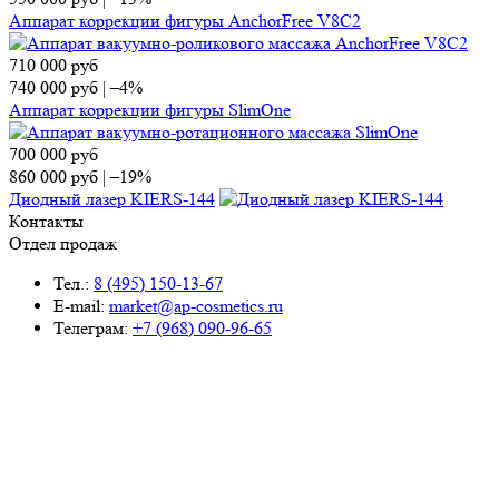
Аппарат коррекции фигуры AnchorFree V8C2
710 000
руб
740 000
руб
|
–4%
Аппарат коррекции фигуры SlimOne
700 000
руб
860 000
руб
|
–19%
Диодный лазер KIERS-144
Контакты
Отдел продаж
Тел.:
8 (495) 150-13-67
E-mail:
market@ap-cosmetics.ru
Телеграм:
+7 (968) 090-96-65
Сервисный центр
Тел.:
8 (495) 120-59-78
WhatsApp:
+ 7 (903) 108-40-59
E-mail:
ServiseAP@yandex.ru
Меню