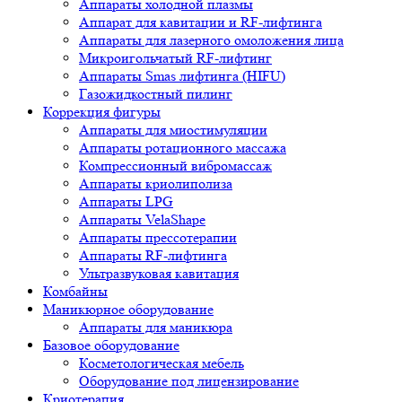
Аппараты холодной плазмы
Аппарат для кавитации и RF-лифтинга
Аппараты для лазерного омоложения лица
Микроигольчатый RF-лифтинг
Аппараты Smas лифтинга (HIFU)
Газожидкостный пилинг
Коррекция фигуры
Аппараты для миостимуляции
Аппараты ротационного массажа
Компрессионный вибромассаж
Аппараты криолиполиза
Аппараты LPG
Аппараты VelaShape
Аппараты прессотерапии
Аппараты RF-лифтинга
Ультразвуковая кавитация
Комбайны
Маникюрное оборудование
Аппараты для маникюра
Базовое оборудование
Косметологическая мебель
Оборудование под лицензирование
Криотерапия