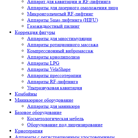
Аппарат для кавитации и RF-лифтинга
Аппараты для лазерного омоложения лица
Микроигольчатый RF-лифтинг
Аппараты Smas лифтинга (HIFU)
Газожидкостный пилинг
Коррекция фигуры
Аппараты для миостимуляции
Аппараты ротационного массажа
Компрессионный вибромассаж
Аппараты криолиполиза
Аппараты LPG
Аппараты VelaShape
Аппараты прессотерапии
Аппараты RF-лифтинга
Ультразвуковая кавитация
Комбайны
Маникюрное оборудование
Аппараты для маникюра
Базовое оборудование
Косметологическая мебель
Оборудование под лицензирование
Криотерапия
Аппараты c регистрационным удостоверением