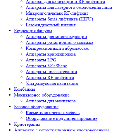
Аппарат для кавитации и RF-лифтинга
Аппараты для лазерного омоложения лица
Микроигольчатый RF-лифтинг
Аппараты Smas лифтинга (HIFU)
Газожидкостный пилинг
Коррекция фигуры
Аппараты для миостимуляции
Аппараты ротационного массажа
Компрессионный вибромассаж
Аппараты криолиполиза
Аппараты LPG
Аппараты VelaShape
Аппараты прессотерапии
Аппараты RF-лифтинга
Ультразвуковая кавитация
Комбайны
Маникюрное оборудование
Аппараты для маникюра
Базовое оборудование
Косметологическая мебель
Оборудование под лицензирование
Криотерапия
Аппараты c регистрационным удостоверением