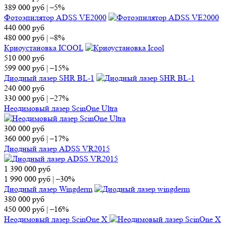
389 000
руб
|
–5%
Фотоэпилятор ADSS VE2000
440 000
руб
480 000
руб
|
–8%
Криоустановка ICOOL
510 000
руб
599 000
руб
|
–15%
Диодный лазер SHR BL-1
240 000
руб
330 000
руб
|
–27%
Неодимовый лазер ScinOne Ultra
300 000
руб
360 000
руб
|
–17%
Диодный лазер ADSS VR2015
1 390 000
руб
1 990 000
руб
|
–30%
Диодный лазер Wingderm
380 000
руб
450 000
руб
|
–16%
Неодимовый лазер ScinOne X