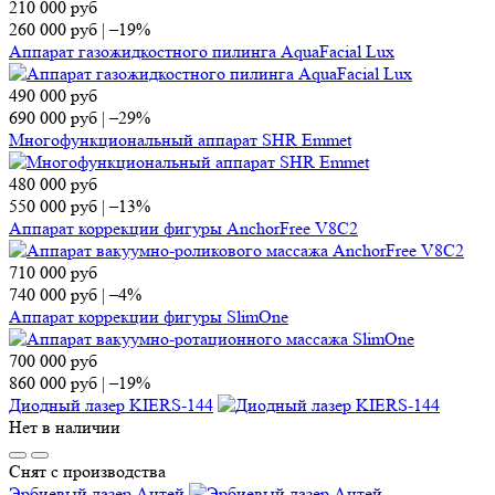
210 000
руб
260 000
руб
|
–19%
Аппарат газожидкостного пилинга AquaFacial Lux
490 000
руб
690 000
руб
|
–29%
Многофункциональный аппарат SHR Emmet
480 000
руб
550 000
руб
|
–13%
Аппарат коррекции фигуры AnchorFree V8C2
710 000
руб
740 000
руб
|
–4%
Аппарат коррекции фигуры SlimOne
700 000
руб
860 000
руб
|
–19%
Диодный лазер KIERS-144
Нет в наличии
Снят с производства
Эрбиевый лазер Антей