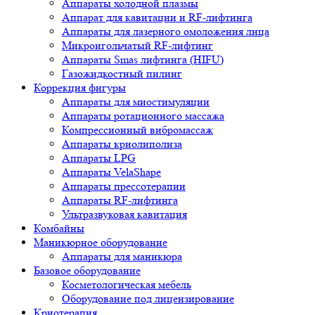
Аппараты холодной плазмы
Аппарат для кавитации и RF-лифтинга
Аппараты для лазерного омоложения лица
Микроигольчатый RF-лифтинг
Аппараты Smas лифтинга (HIFU)
Газожидкостный пилинг
Коррекция фигуры
Аппараты для миостимуляции
Аппараты ротационного массажа
Компрессионный вибромассаж
Аппараты криолиполиза
Аппараты LPG
Аппараты VelaShape
Аппараты прессотерапии
Аппараты RF-лифтинга
Ультразвуковая кавитация
Комбайны
Маникюрное оборудование
Аппараты для маникюра
Базовое оборудование
Косметологическая мебель
Оборудование под лицензирование
Криотерапия