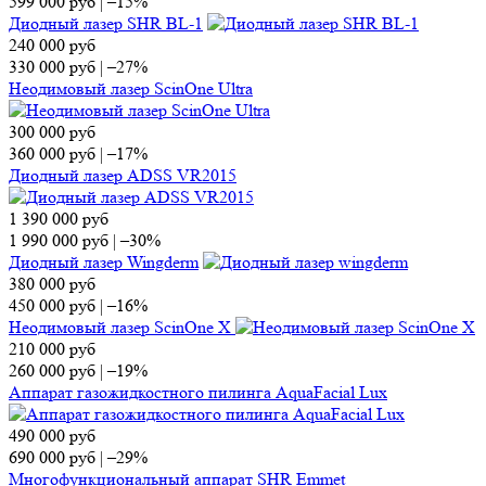
599 000
руб
|
–15%
Диодный лазер SHR BL-1
240 000
руб
330 000
руб
|
–27%
Неодимовый лазер ScinOne Ultra
300 000
руб
360 000
руб
|
–17%
Диодный лазер ADSS VR2015
1 390 000
руб
1 990 000
руб
|
–30%
Диодный лазер Wingderm
380 000
руб
450 000
руб
|
–16%
Неодимовый лазер ScinOne X
210 000
руб
260 000
руб
|
–19%
Аппарат газожидкостного пилинга AquaFacial Lux
490 000
руб
690 000
руб
|
–29%
Многофункциональный аппарат SHR Emmet