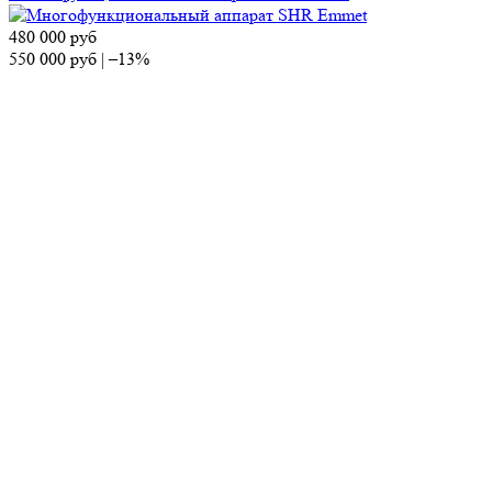
480 000
руб
550 000
руб
|
–13%
Аппарат коррекции фигуры AnchorFree V8C2
710 000
руб
740 000
руб
|
–4%
Аппарат коррекции фигуры SlimOne
700 000
руб
860 000
руб
|
–19%
Диодный лазер KIERS-144
Нет в наличии
Нет в наличии
Лазер RY 580
Контакты
Отдел продаж
Тел.:
8 (495) 150-13-67
E-mail:
market@ap-cosmetics.ru
Телеграм:
+7 (968) 090-96-65