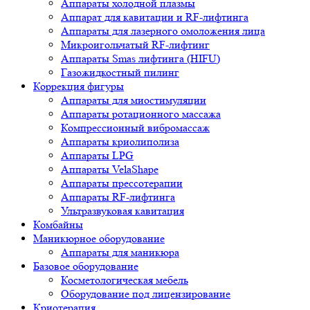
Аппараты холодной плазмы
Аппарат для кавитации и RF-лифтинга
Аппараты для лазерного омоложения лица
Микроигольчатый RF-лифтинг
Аппараты Smas лифтинга (HIFU)
Газожидкостный пилинг
Коррекция фигуры
Аппараты для миостимуляции
Аппараты ротационного массажа
Компрессионный вибромассаж
Аппараты криолиполиза
Аппараты LPG
Аппараты VelaShape
Аппараты прессотерапии
Аппараты RF-лифтинга
Ультразвуковая кавитация
Комбайны
Маникюрное оборудование
Аппараты для маникюра
Базовое оборудование
Косметологическая мебель
Оборудование под лицензирование
Криотерапия