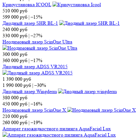
Криоустановка ICOOL
510 000
руб
599 000
руб
|
–15%
Диодный лазер SHR BL-1
240 000
руб
330 000
руб
|
–27%
Неодимовый лазер ScinOne Ultra
300 000
руб
360 000
руб
|
–17%
Диодный лазер ADSS VR2015
1 390 000
руб
1 990 000
руб
|
–30%
Диодный лазер Wingderm
380 000
руб
450 000
руб
|
–16%
Неодимовый лазер ScinOne X
210 000
руб
260 000
руб
|
–19%
Аппарат газожидкостного пилинга AquaFacial Lux