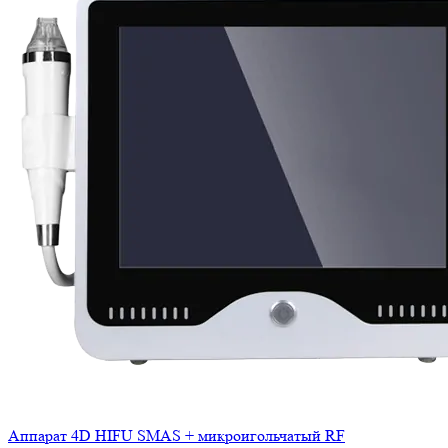
Аппарат 4D HIFU SMAS + микроигольчатый RF