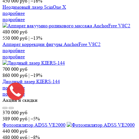
450 000
руб
|
–16%
Неодимовый лазер ScinOne X
подробнее
подробнее
480 000
руб
550 000
руб
|
–13%
Аппарат коррекции фигуры AnchorFree V8C2
подробнее
подробнее
700 000
руб
860 000
руб
|
–19%
Диодный лазер KIERS-144
подробнее
подробнее
Акции и скидки
370 000
руб
389 000
руб
|
–5%
Фотоэпилятор ADSS VE2000
440 000
руб
480 000
руб
|
–8%