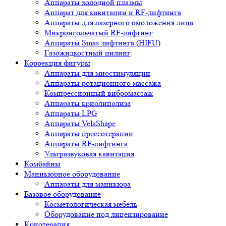
Аппараты холодной плазмы
Аппарат для кавитации и RF-лифтинга
Аппараты для лазерного омоложения лица
Микроигольчатый RF-лифтинг
Аппараты Smas лифтинга (HIFU)
Газожидкостный пилинг
Коррекция фигуры
Аппараты для миостимуляции
Аппараты ротационного массажа
Компрессионный вибромассаж
Аппараты криолиполиза
Аппараты LPG
Аппараты VelaShape
Аппараты прессотерапии
Аппараты RF-лифтинга
Ультразвуковая кавитация
Комбайны
Маникюрное оборудование
Аппараты для маникюра
Базовое оборудование
Косметологическая мебель
Оборудование под лицензирование
Криотерапия