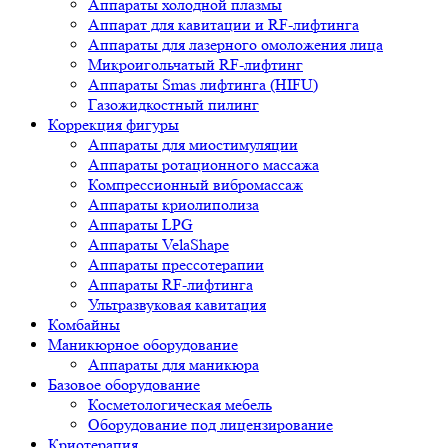
Аппараты холодной плазмы
Аппарат для кавитации и RF-лифтинга
Аппараты для лазерного омоложения лица
Микроигольчатый RF-лифтинг
Аппараты Smas лифтинга (HIFU)
Газожидкостный пилинг
Коррекция фигуры
Аппараты для миостимуляции
Аппараты ротационного массажа
Компрессионный вибромассаж
Аппараты криолиполиза
Аппараты LPG
Аппараты VelaShape
Аппараты прессотерапии
Аппараты RF-лифтинга
Ультразвуковая кавитация
Комбайны
Маникюрное оборудование
Аппараты для маникюра
Базовое оборудование
Косметологическая мебель
Оборудование под лицензирование
Криотерапия