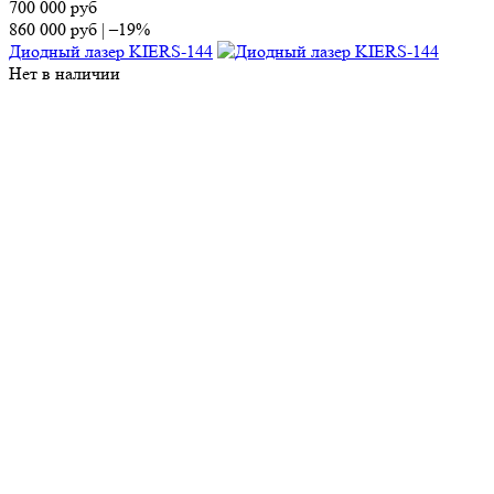
700 000
руб
860 000
руб
|
–19%
Диодный лазер KIERS-144
Нет в наличии
Снят с производства
Прессотерапия APC Q1000
Снят с производства
Прессотерапия APC Q8120
Контакты
Отдел продаж
Тел.:
8 (495) 150-13-67
E-mail:
market@ap-cosmetics.ru
Телеграм:
+7 (968) 090-96-65
Сервисный центр
Тел.:
8 (495) 120-59-78
WhatsApp:
+ 7 (903) 108-40-59
E-mail:
ServiseAP@yandex.ru
Меню