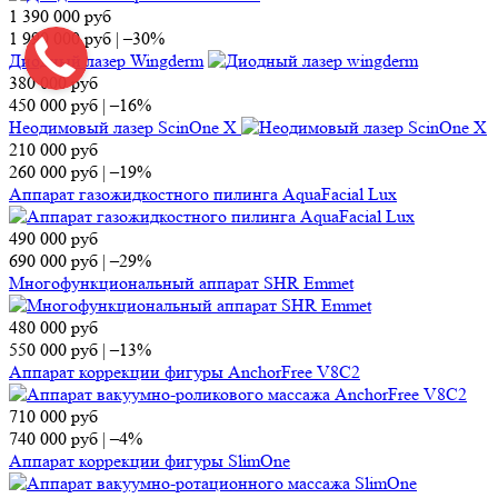
1 390 000
руб
1 990 000
руб
|
–30%
Диодный лазер Wingderm
380 000
руб
450 000
руб
|
–16%
Неодимовый лазер ScinOne X
210 000
руб
260 000
руб
|
–19%
Аппарат газожидкостного пилинга AquaFacial Lux
490 000
руб
690 000
руб
|
–29%
Многофункциональный аппарат SHR Emmet
480 000
руб
550 000
руб
|
–13%
Аппарат коррекции фигуры AnchorFree V8C2
710 000
руб
740 000
руб
|
–4%
Аппарат коррекции фигуры SlimOne