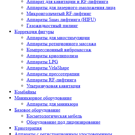
Аппарат для кавитации и RF-лифтинга
Аппараты для лазерного омоложения лица
Микроигольчатый RF-лифтинг
Аппараты Smas лифтинга (HIFU)
Газожидкостный пилинг
Коррекция фигуры
Аппараты для миостимуляции
Аппараты ротационного массажа
Компрессионный вибромассаж
Аппараты криолиполиза
Аппараты LPG
Аппараты VelaShape
Аппараты прессотерапии
Аппараты RF-лифтинга
Ультразвуковая кавитация
Комбайны
Маникюрное оборудование
Аппараты для маникюра
Базовое оборудование
Косметологическая мебель
Оборудование под лицензирование
Криотерапия
Аппараты c регистрационным удостоверением