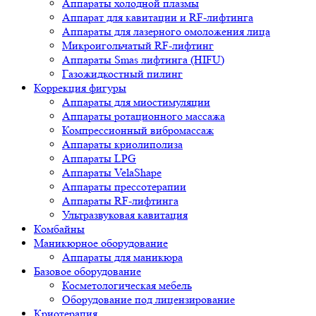
Аппараты холодной плазмы
Аппарат для кавитации и RF-лифтинга
Аппараты для лазерного омоложения лица
Микроигольчатый RF-лифтинг
Аппараты Smas лифтинга (HIFU)
Газожидкостный пилинг
Коррекция фигуры
Аппараты для миостимуляции
Аппараты ротационного массажа
Компрессионный вибромассаж
Аппараты криолиполиза
Аппараты LPG
Аппараты VelaShape
Аппараты прессотерапии
Аппараты RF-лифтинга
Ультразвуковая кавитация
Комбайны
Маникюрное оборудование
Аппараты для маникюра
Базовое оборудование
Косметологическая мебель
Оборудование под лицензирование
Криотерапия