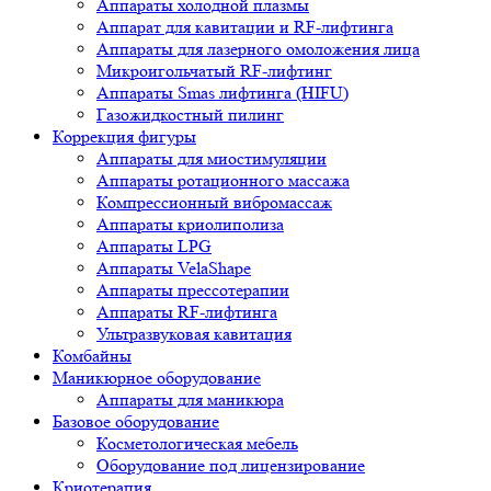
Аппараты холодной плазмы
Аппарат для кавитации и RF-лифтинга
Аппараты для лазерного омоложения лица
Микроигольчатый RF-лифтинг
Аппараты Smas лифтинга (HIFU)
Газожидкостный пилинг
Коррекция фигуры
Аппараты для миостимуляции
Аппараты ротационного массажа
Компрессионный вибромассаж
Аппараты криолиполиза
Аппараты LPG
Аппараты VelaShape
Аппараты прессотерапии
Аппараты RF-лифтинга
Ультразвуковая кавитация
Комбайны
Маникюрное оборудование
Аппараты для маникюра
Базовое оборудование
Косметологическая мебель
Оборудование под лицензирование
Криотерапия