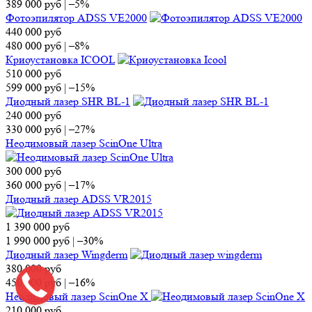
389 000
руб
|
–5%
Фотоэпилятор ADSS VE2000
440 000
руб
480 000
руб
|
–8%
Криоустановка ICOOL
510 000
руб
599 000
руб
|
–15%
Диодный лазер SHR BL-1
240 000
руб
330 000
руб
|
–27%
Неодимовый лазер ScinOne Ultra
300 000
руб
360 000
руб
|
–17%
Диодный лазер ADSS VR2015
1 390 000
руб
1 990 000
руб
|
–30%
Диодный лазер Wingderm
380 000
руб
450 000
руб
|
–16%
Неодимовый лазер ScinOne X
210 000
руб