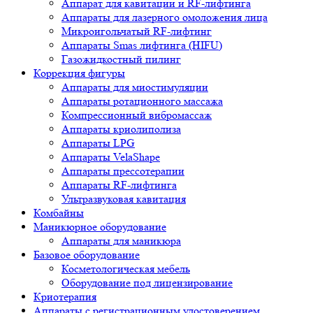
Аппарат для кавитации и RF-лифтинга
Аппараты для лазерного омоложения лица
Микроигольчатый RF-лифтинг
Аппараты Smas лифтинга (HIFU)
Газожидкостный пилинг
Коррекция фигуры
Аппараты для миостимуляции
Аппараты ротационного массажа
Компрессионный вибромассаж
Аппараты криолиполиза
Аппараты LPG
Аппараты VelaShape
Аппараты прессотерапии
Аппараты RF-лифтинга
Ультразвуковая кавитация
Комбайны
Маникюрное оборудование
Аппараты для маникюра
Базовое оборудование
Косметологическая мебель
Оборудование под лицензирование
Криотерапия
Аппараты c регистрационным удостоверением