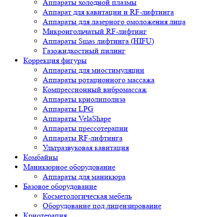
Аппараты холодной плазмы
Аппарат для кавитации и RF-лифтинга
Аппараты для лазерного омоложения лица
Микроигольчатый RF-лифтинг
Аппараты Smas лифтинга (HIFU)
Газожидкостный пилинг
Коррекция фигуры
Аппараты для миостимуляции
Аппараты ротационного массажа
Компрессионный вибромассаж
Аппараты криолиполиза
Аппараты LPG
Аппараты VelaShape
Аппараты прессотерапии
Аппараты RF-лифтинга
Ультразвуковая кавитация
Комбайны
Маникюрное оборудование
Аппараты для маникюра
Базовое оборудование
Косметологическая мебель
Оборудование под лицензирование
Криотерапия