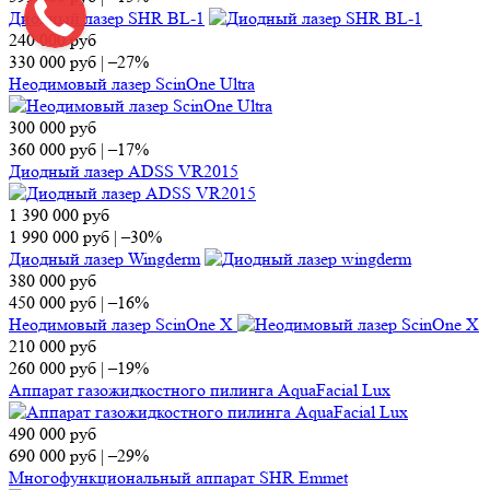
Диодный лазер SHR BL-1
240 000
руб
330 000
руб
|
–27%
Неодимовый лазер ScinOne Ultra
300 000
руб
360 000
руб
|
–17%
Диодный лазер ADSS VR2015
1 390 000
руб
1 990 000
руб
|
–30%
Диодный лазер Wingderm
380 000
руб
450 000
руб
|
–16%
Неодимовый лазер ScinOne X
210 000
руб
260 000
руб
|
–19%
Аппарат газожидкостного пилинга AquaFacial Lux
490 000
руб
690 000
руб
|
–29%
Многофункциональный аппарат SHR Emmet