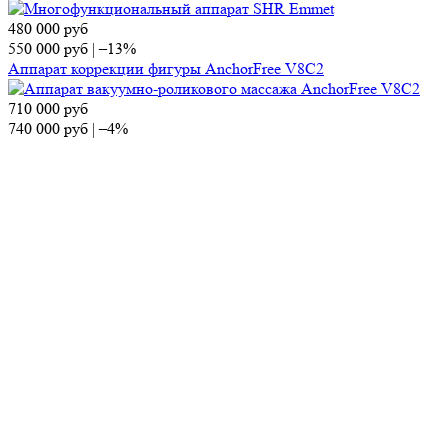
480 000
руб
550 000
руб
|
–13%
Аппарат коррекции фигуры AnchorFree V8C2
710 000
руб
740 000
руб
|
–4%
Аппарат коррекции фигуры SlimOne
700 000
руб
860 000
руб
|
–19%
Диодный лазер KIERS-144
Контакты
Отдел продаж
Тел.:
8 (495) 150-13-67
E-mail:
market@ap-cosmetics.ru
Телеграм:
+7 (968) 090-96-65
Сервисный центр
Тел.:
8 (495) 120-59-78
WhatsApp:
+ 7 (903) 108-40-59