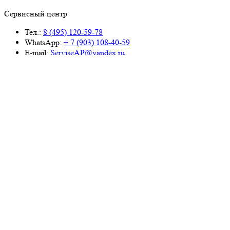
Сервисный центр
Тел.:
8 (495) 120-59-78
WhatsApp:
+ 7 (903) 108-40-59
E-mail:
ServiseAP@yandex.ru
Меню
Навигация
Каталог
Цены
Контакты
О компании
Отзывы
Дилерам
Услуги компании
Аренда оборудования
Беспроцентная рассрочка
Бесплатное обучение
Бесплатная доставка
Маркетинговая поддержка клиентов