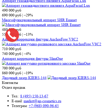
Аппарат газожидкостного пилинга AquaFacial Lux
490 000
руб
690 000
руб
|
–29%
Многофункциональный аппарат SHR Emmet
480 000
руб
550 000
руб
|
–13%
Аппарат коррекции фигуры AnchorFree V8C2
710 000
руб
740 000
руб
|
–4%
Аппарат коррекции фигуры SlimOne
700 000
руб
860 000
руб
|
–19%
Диодный лазер KIERS-144
Контакты
Отдел продаж
Тел.:
8 (495) 150-13-67
E-mail:
market@ap-cosmetics.ru
Телеграм:
+7 (968) 090-96-65