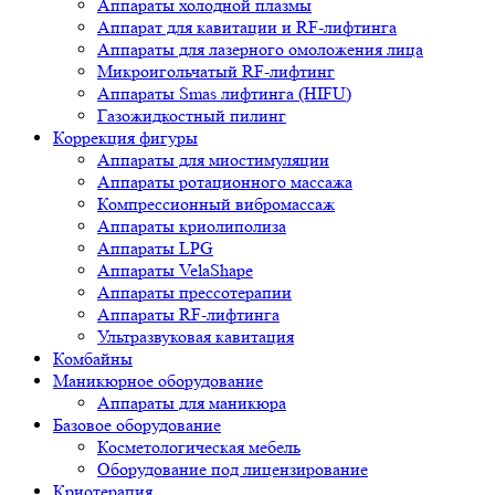
Аппараты холодной плазмы
Аппарат для кавитации и RF-лифтинга
Аппараты для лазерного омоложения лица
Микроигольчатый RF-лифтинг
Аппараты Smas лифтинга (HIFU)
Газожидкостный пилинг
Коррекция фигуры
Аппараты для миостимуляции
Аппараты ротационного массажа
Компрессионный вибромассаж
Аппараты криолиполиза
Аппараты LPG
Аппараты VelaShape
Аппараты прессотерапии
Аппараты RF-лифтинга
Ультразвуковая кавитация
Комбайны
Маникюрное оборудование
Аппараты для маникюра
Базовое оборудование
Косметологическая мебель
Оборудование под лицензирование
Криотерапия