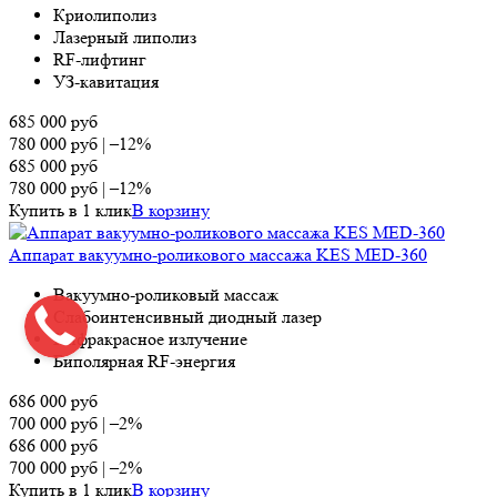
Криолиполиз
Лазерный липолиз
RF-лифтинг
УЗ-кавитация
685 000
руб
780 000
руб
|
–12%
685 000
руб
780 000
руб
|
–12%
Купить в 1 клик
В корзину
Аппарат вакуумно-роликового массажа KES MED-360
Ва­ку­ум­но-ро­лико­вый мас­саж
Сла­бо­ин­тенсив­ный ди­од­ный ла­зер
Ин­фрак­расное из­лу­чение
Биполярная RF-энергия
686 000
руб
700 000
руб
|
–2%
686 000
руб
700 000
руб
|
–2%
Купить в 1 клик
В корзину