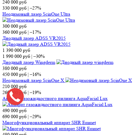
240 000
руб
330 000
руб
|
–27%
Неодимовый лазер ScinOne Ultra
300 000
руб
360 000
руб
|
–17%
Диодный лазер ADSS VR2015
1 390 000
руб
1 990 000
руб
|
–30%
Диодный лазер Wingderm
380 000
руб
450 000
руб
|
–16%
Неодимовый лазер ScinOne X
210 000
руб
260 000
руб
|
–19%
Аппарат газожидкостного пилинга AquaFacial Lux
490 000
руб
690 000
руб
|
–29%
Многофункциональный аппарат SHR Emmet
480 000
руб