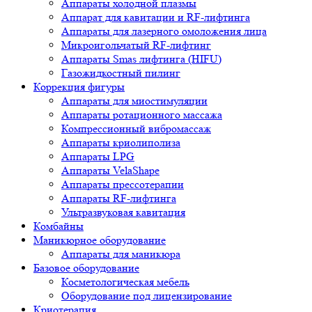
Аппараты холодной плазмы
Аппарат для кавитации и RF-лифтинга
Аппараты для лазерного омоложения лица
Микроигольчатый RF-лифтинг
Аппараты Smas лифтинга (HIFU)
Газожидкостный пилинг
Коррекция фигуры
Аппараты для миостимуляции
Аппараты ротационного массажа
Компрессионный вибромассаж
Аппараты криолиполиза
Аппараты LPG
Аппараты VelaShape
Аппараты прессотерапии
Аппараты RF-лифтинга
Ультразвуковая кавитация
Комбайны
Маникюрное оборудование
Аппараты для маникюра
Базовое оборудование
Косметологическая мебель
Оборудование под лицензирование
Криотерапия