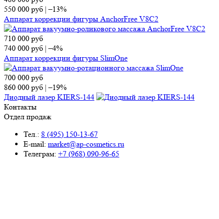
550 000
руб
|
–13%
Аппарат коррекции фигуры AnchorFree V8C2
710 000
руб
740 000
руб
|
–4%
Аппарат коррекции фигуры SlimOne
700 000
руб
860 000
руб
|
–19%
Диодный лазер KIERS-144
Контакты
Отдел продаж
Тел.:
8 (495) 150-13-67
E-mail:
market@ap-cosmetics.ru
Телеграм:
+7 (968) 090-96-65
Сервисный центр
Тел.:
8 (495) 120-59-78
WhatsApp:
+ 7 (903) 108-40-59
E-mail:
ServiseAP@yandex.ru