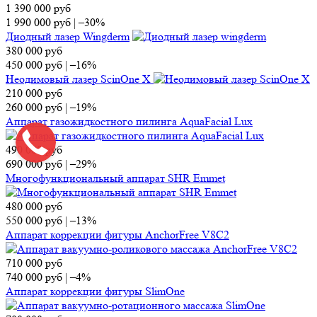
1 390 000
руб
1 990 000
руб
|
–30%
Диодный лазер Wingderm
380 000
руб
450 000
руб
|
–16%
Неодимовый лазер ScinOne X
210 000
руб
260 000
руб
|
–19%
Аппарат газожидкостного пилинга AquaFacial Lux
490 000
руб
690 000
руб
|
–29%
Многофункциональный аппарат SHR Emmet
480 000
руб
550 000
руб
|
–13%
Аппарат коррекции фигуры AnchorFree V8C2
710 000
руб
740 000
руб
|
–4%
Аппарат коррекции фигуры SlimOne