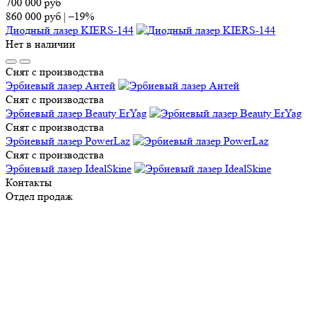
700 000
руб
860 000
руб
|
–19%
Диодный лазер KIERS-144
Нет в наличии
Снят с производства
Эрбиевый лазер Антей
Снят с производства
Эрбиевый лазер Beauty ErYag
Снят с производства
Эрбиевый лазер PowerLaz
Снят с производства
Эрбиевый лазер IdealSkine
Контакты
Отдел продаж
Тел.:
8 (495) 150-13-67
E-mail:
market@ap-cosmetics.ru
Телеграм:
+7 (968) 090-96-65
Сервисный центр
Тел.:
8 (495) 120-59-78