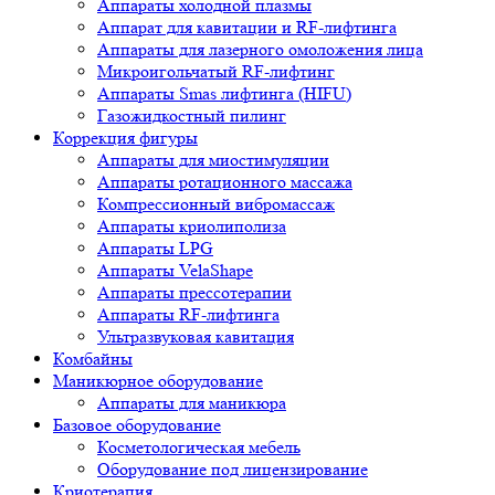
Аппараты холодной плазмы
Аппарат для кавитации и RF-лифтинга
Аппараты для лазерного омоложения лица
Микроигольчатый RF-лифтинг
Аппараты Smas лифтинга (HIFU)
Газожидкостный пилинг
Коррекция фигуры
Аппараты для миостимуляции
Аппараты ротационного массажа
Компрессионный вибромассаж
Аппараты криолиполиза
Аппараты LPG
Аппараты VelaShape
Аппараты прессотерапии
Аппараты RF-лифтинга
Ультразвуковая кавитация
Комбайны
Маникюрное оборудование
Аппараты для маникюра
Базовое оборудование
Косметологическая мебель
Оборудование под лицензирование
Криотерапия