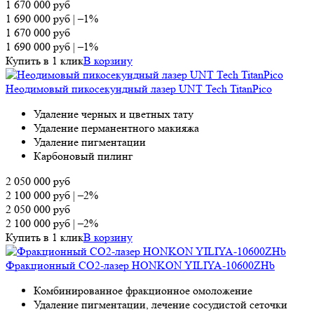
1 670 000
руб
1 690 000
руб
|
–1%
1 670 000
руб
1 690 000
руб
|
–1%
Купить в 1 клик
В корзину
Неодимовый пикосекундный лазер UNT Tech TitanPico
Удаление черных и цветных тату
Удаление перманентного макияжа
Удаление пигментации
Карбоновый пилинг
2 050 000
руб
2 100 000
руб
|
–2%
2 050 000
руб
2 100 000
руб
|
–2%
Купить в 1 клик
В корзину
Фракционный СО2-лазер HONKON YILIYA-10600ZHb
Комбинированное фракционное омоложение
Удаление пигментации, лечение сосудистой сеточки