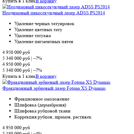
Купить в 1 клик
В корзину
Неодимовый пикосекундный лазер ADSS PS2014
Удаление черных татуировок
Удаление цветных тату
Удаление татуажа
Удаление пигментных пятен
4 950 000
руб
5 340 000
руб
|
–7%
4 950 000
руб
5 340 000
руб
|
–7%
Купить в 1 клик
В корзину
Фракционный эрбиевый лазер Fotona XS Dynamis
Фракционное омоложение
Шлифовка (дермабразия)
Шлифовка рубцовой ткани
Коррекция рубцов, шрамов, растяжек
4 950 000
руб
5 180 000
руб
|
–4%