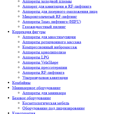
Аппараты холодной плазмы
Аппарат для кавитации и RF-лифтинга
Аппараты для лазерного омоложения лица
Микроигольчатый RF-лифтинг
Аппараты Smas лифтинга (HIFU)
Газожидкостный пилинг
Коррекция фигуры
Аппараты для миостимуляции
Аппараты ротационного массажа
Компрессионный вибромассаж
Аппараты криолиполиза
Аппараты LPG
Аппараты VelaShape
Аппараты прессотерапии
Аппараты RF-лифтинга
Ультразвуковая кавитация
Комбайны
Маникюрное оборудование
Аппараты для маникюра
Базовое оборудование
Косметологическая мебель
Оборудование под лицензирование
Криотерапия