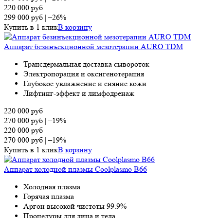
220 000
руб
299 000
руб
|
–26%
Купить в 1 клик
В корзину
Аппарат безинъекционной мезотерапии AURO TDM
Трансдермальная доставка сывороток
Электропорация и оксигенотерапия
Глубокое увлажнение и сияние кожи
Лифтинг-эффект и лимфодренаж
220 000
руб
270 000
руб
|
–19%
220 000
руб
270 000
руб
|
–19%
Купить в 1 клик
В корзину
Аппарат холодной плазмы Coolplasmo B66
Холодная плазма
Горячая плазма
Аргон высокой чистоты 99.9%
Процедуры для лица и тела