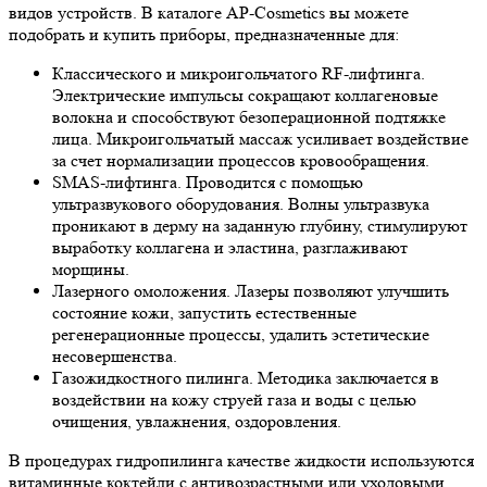
видов устройств. В каталоге AP-Cosmetics вы можете
подобрать и купить приборы, предназначенные для:
Классического и микроигольчатого RF-лифтинга.
Электрические импульсы сокращают коллагеновые
волокна и способствуют безоперационной подтяжке
лица. Микроигольчатый массаж усиливает воздействие
за счет нормализации процессов кровообращения.
SMAS-лифтинга.
Проводится с помощью
ультразвукового оборудования. Волны ультразвука
проникают в дерму на заданную глубину, стимулируют
выработку коллагена и эластина, разглаживают
морщины.
Лазерного омоложения.
Лазеры позволяют улучшить
состояние кожи, запустить естественные
регенерационные процессы, удалить эстетические
несовершенства.
Газожидкостного пилинга.
Методика заключается в
воздействии на кожу струей газа и воды с целью
очищения, увлажнения, оздоровления.
В процедурах гидропилинга качестве жидкости используются
витаминные коктейли с антивозрастными или уходовыми