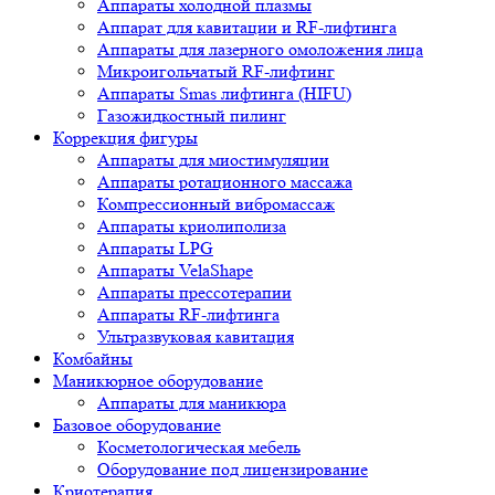
Аппараты холодной плазмы
Аппарат для кавитации и RF-лифтинга
Аппараты для лазерного омоложения лица
Микроигольчатый RF-лифтинг
Аппараты Smas лифтинга (HIFU)
Газожидкостный пилинг
Коррекция фигуры
Аппараты для миостимуляции
Аппараты ротационного массажа
Компрессионный вибромассаж
Аппараты криолиполиза
Аппараты LPG
Аппараты VelaShape
Аппараты прессотерапии
Аппараты RF-лифтинга
Ультразвуковая кавитация
Комбайны
Маникюрное оборудование
Аппараты для маникюра
Базовое оборудование
Косметологическая мебель
Оборудование под лицензирование
Криотерапия