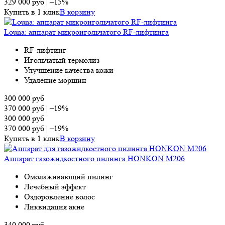
329 000
руб
|
–15%
Купить в 1 клик
В корзину
Louna: аппарат микроигольчатого RF-лифтинга
RF-лифтинг
Игольчатый термолиз
Улучшение качества кожи
Удаление морщин
300 000
руб
370 000
руб
|
–19%
300 000
руб
370 000
руб
|
–19%
Купить в 1 клик
В корзину
Аппарат газожидкостного пилинга HONKON M206
Омолаживающий пилинг
Лечебный эффект
Оздоровление волос
Ликвидация акне
340 000
руб