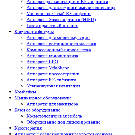
Аппарат для кавитации и RF-лифтинга
Аппараты для лазерного омоложения лица
Микроигольчатый RF-лифтинг
Аппараты Smas лифтинга (HIFU)
Газожидкостный пилинг
Коррекция фигуры
Аппараты для миостимуляции
Аппараты ротационного массажа
Компрессионный вибромассаж
Аппараты криолиполиза
Аппараты LPG
Аппараты VelaShape
Аппараты прессотерапии
Аппараты RF-лифтинга
Ультразвуковая кавитация
Комбайны
Маникюрное оборудование
Аппараты для маникюра
Базовое оборудование
Косметологическая мебель
Оборудование под лицензирование
Криотерапия
Аппараты c регистрационным удостоверением