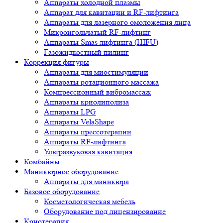
Аппараты холодной плазмы
Аппарат для кавитации и RF-лифтинга
Аппараты для лазерного омоложения лица
Микроигольчатый RF-лифтинг
Аппараты Smas лифтинга (HIFU)
Газожидкостный пилинг
Коррекция фигуры
Аппараты для миостимуляции
Аппараты ротационного массажа
Компрессионный вибромассаж
Аппараты криолиполиза
Аппараты LPG
Аппараты VelaShape
Аппараты прессотерапии
Аппараты RF-лифтинга
Ультразвуковая кавитация
Комбайны
Маникюрное оборудование
Аппараты для маникюра
Базовое оборудование
Косметологическая мебель
Оборудование под лицензирование
Криотерапия