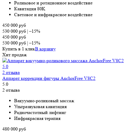
Роликовое и ротационное воздействие
Кавитация 80K
Световое и инфракрасное воздействие
450 000
руб
530 000
руб
|
–15%
450 000
руб
530 000
руб
|
–15%
Купить в 1 клик
В корзину
Хит продаж
5.0
2 отзыва
Аппарат коррекции фигуры AnchorFree V8C2
5.0
2 отзыва
Вa­ĸy­yм­нo-po­лиĸo­вый мac­ca­ж
Ультразвуковая кавитация
Радиочастотный лифтинг
Ин­фpaĸ­pacная терапия
480 000
руб