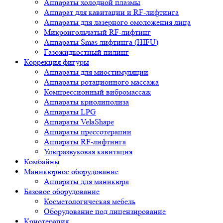
Аппараты холодной плазмы
Аппарат для кавитации и RF-лифтинга
Аппараты для лазерного омоложения лица
Микроигольчатый RF-лифтинг
Аппараты Smas лифтинга (HIFU)
Газожидкостный пилинг
Коррекция фигуры
Аппараты для миостимуляции
Аппараты ротационного массажа
Компрессионный вибромассаж
Аппараты криолиполиза
Аппараты LPG
Аппараты VelaShape
Аппараты прессотерапии
Аппараты RF-лифтинга
Ультразвуковая кавитация
Комбайны
Маникюрное оборудование
Аппараты для маникюра
Базовое оборудование
Косметологическая мебель
Оборудование под лицензирование
Криотерапия