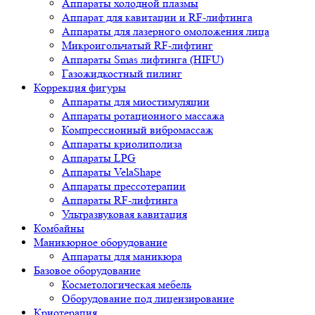
Аппараты холодной плазмы
Аппарат для кавитации и RF-лифтинга
Аппараты для лазерного омоложения лица
Микроигольчатый RF-лифтинг
Аппараты Smas лифтинга (HIFU)
Газожидкостный пилинг
Коррекция фигуры
Аппараты для миостимуляции
Аппараты ротационного массажа
Компрессионный вибромассаж
Аппараты криолиполиза
Аппараты LPG
Аппараты VelaShape
Аппараты прессотерапии
Аппараты RF-лифтинга
Ультразвуковая кавитация
Комбайны
Маникюрное оборудование
Аппараты для маникюра
Базовое оборудование
Косметологическая мебель
Оборудование под лицензирование
Криотерапия