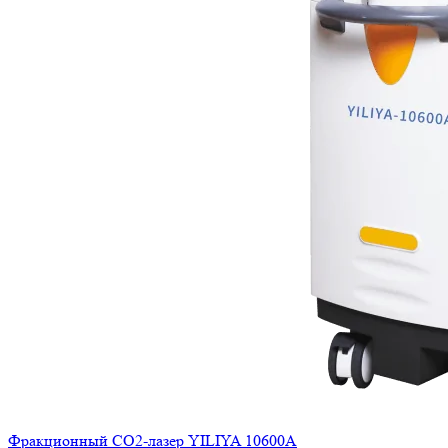
Фракционный СО2-лазер YILIYA 10600A