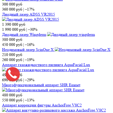
300 000
руб
360 000
руб
|
–17%
Диодный лазер ADSS VR2015
1 390 000
руб
1 990 000
руб
|
–30%
Диодный лазер Wingderm
380 000
руб
450 000
руб
|
–16%
Неодимовый лазер ScinOne X
210 000
руб
260 000
руб
|
–19%
Аппарат газожидкостного пилинга AquaFacial Lux
490 000
руб
690 000
руб
|
–29%
Многофункциональный аппарат SHR Emmet
480 000
руб
550 000
руб
|
–13%
Аппарат коррекции фигуры AnchorFree V8C2