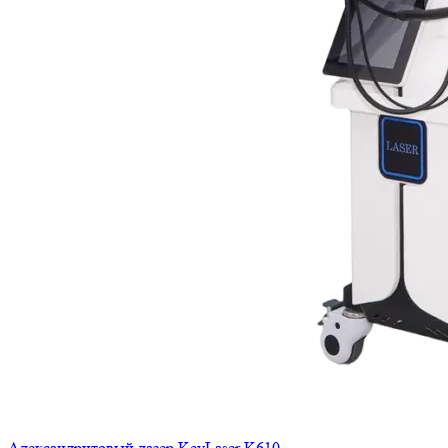
Александритовый лазер KeyLaser K610