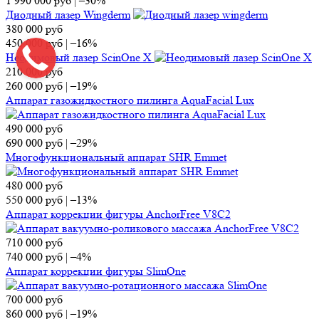
1 990 000
руб
|
–30%
Диодный лазер Wingderm
380 000
руб
450 000
руб
|
–16%
Неодимовый лазер ScinOne X
210 000
руб
260 000
руб
|
–19%
Аппарат газожидкостного пилинга AquaFacial Lux
490 000
руб
690 000
руб
|
–29%
Многофункциональный аппарат SHR Emmet
480 000
руб
550 000
руб
|
–13%
Аппарат коррекции фигуры AnchorFree V8C2
710 000
руб
740 000
руб
|
–4%
Аппарат коррекции фигуры SlimOne
700 000
руб
860 000
руб
|
–19%