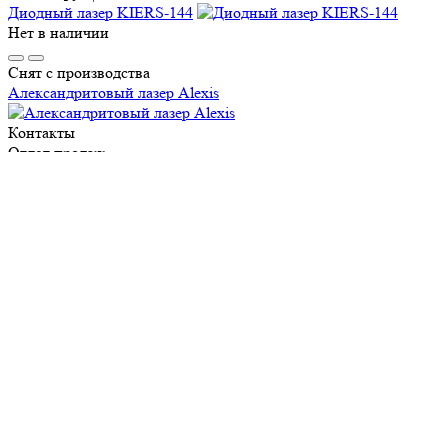
Диодный лазер KIERS-144
Нет в наличии
Снят с производства
Александритовый лазер Alexis
Контакты
Отдел продаж
Тел.:
8 (495) 150-13-67
E-mail:
market@ap-cosmetics.ru
Телеграм:
+7 (968) 090-96-65
Сервисный центр
Тел.:
8 (495) 120-59-78
WhatsApp:
+ 7 (903) 108-40-59
E-mail:
ServiseAP@yandex.ru
Меню
Навигация
Каталог