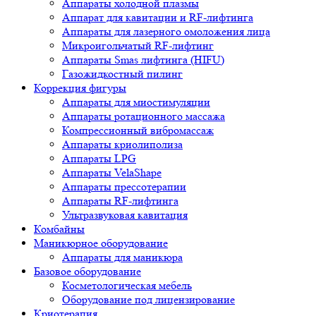
Аппараты холодной плазмы
Аппарат для кавитации и RF-лифтинга
Аппараты для лазерного омоложения лица
Микроигольчатый RF-лифтинг
Аппараты Smas лифтинга (HIFU)
Газожидкостный пилинг
Коррекция фигуры
Аппараты для миостимуляции
Аппараты ротационного массажа
Компрессионный вибромассаж
Аппараты криолиполиза
Аппараты LPG
Аппараты VelaShape
Аппараты прессотерапии
Аппараты RF-лифтинга
Ультразвуковая кавитация
Комбайны
Маникюрное оборудование
Аппараты для маникюра
Базовое оборудование
Косметологическая мебель
Оборудование под лицензирование
Криотерапия