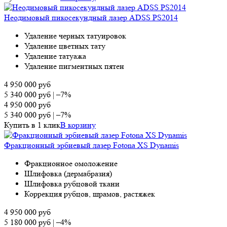
Неодимовый пикосекундный лазер ADSS PS2014
Удаление черных татуировок
Удаление цветных тату
Удаление татуажа
Удаление пигментных пятен
4 950 000
руб
5 340 000
руб
|
–7%
4 950 000
руб
5 340 000
руб
|
–7%
Купить в 1 клик
В корзину
Фракционный эрбиевый лазер Fotona XS Dynamis
Фракционное омоложение
Шлифовка (дермабразия)
Шлифовка рубцовой ткани
Коррекция рубцов, шрамов, растяжек
4 950 000
руб
5 180 000
руб
|
–4%