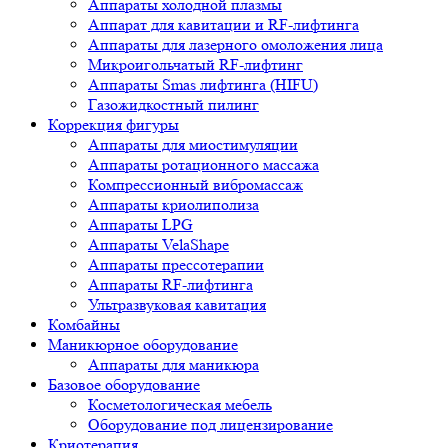
Аппараты холодной плазмы
Аппарат для кавитации и RF-лифтинга
Аппараты для лазерного омоложения лица
Микроигольчатый RF-лифтинг
Аппараты Smas лифтинга (HIFU)
Газожидкостный пилинг
Коррекция фигуры
Аппараты для миостимуляции
Аппараты ротационного массажа
Компрессионный вибромассаж
Аппараты криолиполиза
Аппараты LPG
Аппараты VelaShape
Аппараты прессотерапии
Аппараты RF-лифтинга
Ультразвуковая кавитация
Комбайны
Маникюрное оборудование
Аппараты для маникюра
Базовое оборудование
Косметологическая мебель
Оборудование под лицензирование
Криотерапия