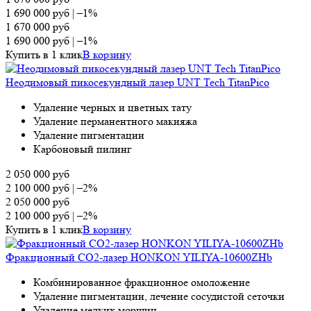
1 690 000
руб
|
–1%
1 670 000
руб
1 690 000
руб
|
–1%
Купить в 1 клик
В корзину
Неодимовый пикосекундный лазер UNT Tech TitanPico
Удаление черных и цветных тату
Удаление перманентного макияжа
Удаление пигментации
Карбоновый пилинг
2 050 000
руб
2 100 000
руб
|
–2%
2 050 000
руб
2 100 000
руб
|
–2%
Купить в 1 клик
В корзину
Фракционный СО2-лазер HONKON YILIYA-10600ZHb
Комбинированное фракционное омоложение
Удаление пигментации, лечение сосудистой сеточки
Удаление мелких морщин