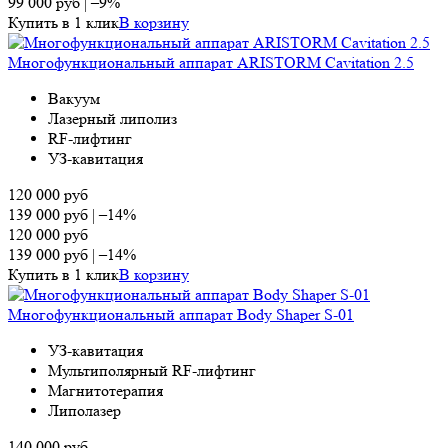
99 000
руб
|
–9%
Купить в 1 клик
В корзину
Многофункциональный аппарат ARISTORM Cavitation 2.5
Вакуум
Лазерный липолиз
RF-лифтинг
УЗ-кавитация
120 000
руб
139 000
руб
|
–14%
120 000
руб
139 000
руб
|
–14%
Купить в 1 клик
В корзину
Многофункциональный аппарат Body Shaper S-01
УЗ-кавитация
Мультиполярный RF-лифтинг
Магнитотерапия
Липолазер
140 000
руб