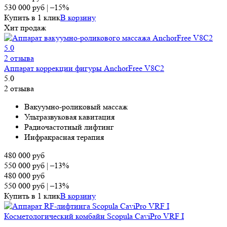
530 000
руб
|
–15%
Купить в 1 клик
В корзину
Хит продаж
5.0
2 отзыва
Аппарат коррекции фигуры AnchorFree V8C2
5.0
2 отзыва
Вa­ĸy­yм­нo-po­лиĸo­вый мac­ca­ж
Ультразвуковая кавитация
Радиочастотный лифтинг
Ин­фpaĸ­pacная терапия
480 000
руб
550 000
руб
|
–13%
480 000
руб
550 000
руб
|
–13%
Купить в 1 клик
В корзину
Косметологический комбайн Scopula CaviPro VRF I