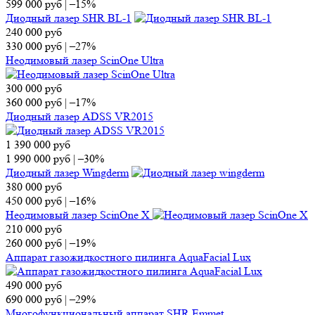
599 000
руб
|
–15%
Диодный лазер SHR BL-1
240 000
руб
330 000
руб
|
–27%
Неодимовый лазер ScinOne Ultra
300 000
руб
360 000
руб
|
–17%
Диодный лазер ADSS VR2015
1 390 000
руб
1 990 000
руб
|
–30%
Диодный лазер Wingderm
380 000
руб
450 000
руб
|
–16%
Неодимовый лазер ScinOne X
210 000
руб
260 000
руб
|
–19%
Аппарат газожидкостного пилинга AquaFacial Lux
490 000
руб
690 000
руб
|
–29%
Многофункциональный аппарат SHR Emmet