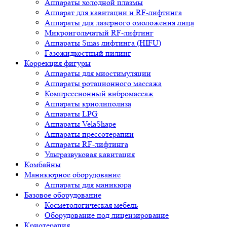
Аппараты холодной плазмы
Аппарат для кавитации и RF-лифтинга
Аппараты для лазерного омоложения лица
Микроигольчатый RF-лифтинг
Аппараты Smas лифтинга (HIFU)
Газожидкостный пилинг
Коррекция фигуры
Аппараты для миостимуляции
Аппараты ротационного массажа
Компрессионный вибромассаж
Аппараты криолиполиза
Аппараты LPG
Аппараты VelaShape
Аппараты прессотерапии
Аппараты RF-лифтинга
Ультразвуковая кавитация
Комбайны
Маникюрное оборудование
Аппараты для маникюра
Базовое оборудование
Косметологическая мебель
Оборудование под лицензирование
Криотерапия