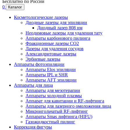
Бесплатно по России
0
Каталог
Косметологические лазеры
Диодные лазеры для эпиляции
Диодный лазер 808 нм
Неодимовые лазеры для удаления тату
Аппараты карбонового пилинга
Фракционные лазеры CO2
Лазеры для удаления сосудов
Александритовые лазеры
Эрбиевые лазеры
Аппараты фотоэпиляции
Аппараты Elos эпиляции
Аппараты IPL и SHR
Аппараты AFT эпиляции
Аппараты для лица
Аппараты для мезотерапии
Аппараты холодной плазмы
Аппарат для кавитации и RF-лифтинга
Аппараты для лазерного омоложения лица
Микроигольчатый RF-лифтинг
Аппараты Smas лифтинга (HIFU)
Газожидкостный пилинг
Коррекция фигуры