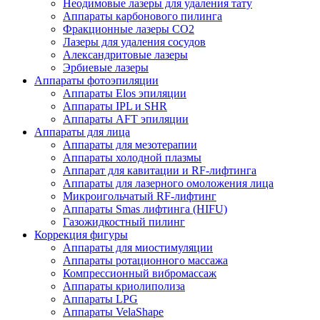
Неодимовые лазеры для удаления тату
Аппараты карбонового пилинга
Фракционные лазеры CO2
Лазеры для удаления сосудов
Александритовые лазеры
Эрбиевые лазеры
Аппараты фотоэпиляции
Аппараты Elos эпиляции
Аппараты IPL и SHR
Аппараты AFT эпиляции
Аппараты для лица
Аппараты для мезотерапии
Аппараты холодной плазмы
Аппарат для кавитации и RF-лифтинга
Аппараты для лазерного омоложения лица
Микроигольчатый RF-лифтинг
Аппараты Smas лифтинга (HIFU)
Газожидкостный пилинг
Коррекция фигуры
Аппараты для миостимуляции
Аппараты ротационного массажа
Компрессионный вибромассаж
Аппараты криолиполиза
Аппараты LPG
Аппараты VelaShape