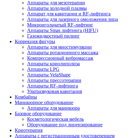
Аппараты для мезотерапии
Аппараты холодной плазмы
Аппарат для кавитации и RF-лифтинга
Аппараты для лазерного омоложения лица
Микроигольчатый RF-лифтинг
Аппараты Smas лифтинга (HIFU)
Газожидкостный пилинг
Коррекция фигуры
Аппараты для миостимуляции
Аппараты ротационного массажа
Компрессионный вибромассаж
Аппараты криолиполиза
Аппараты LPG
Аппараты VelaShape
Аппараты прессотерапии
Аппараты RF-лифтинга
Ультразвуковая кавитация
Комбайны
Маникюрное оборудование
Аппараты для маникюра
Базовое оборудование
Косметологическая мебель
Оборудование под лицензирование
Криотерапия
Аппараты c регистрационным удостоверением