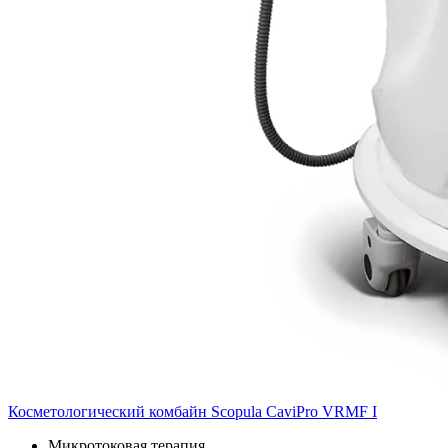
Косметологический комбайн Scopula CaviPro VRMF I
Микротоковая терапия