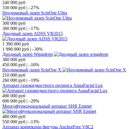
240 000
руб
330 000
руб
|
–27%
Неодимовый лазер ScinOne Ultra
300 000
руб
360 000
руб
|
–17%
Диодный лазер ADSS VR2015
1 390 000
руб
1 990 000
руб
|
–30%
Диодный лазер Wingderm
380 000
руб
450 000
руб
|
–16%
Неодимовый лазер ScinOne X
210 000
руб
260 000
руб
|
–19%
Аппарат газожидкостного пилинга AquaFacial Lux
490 000
руб
690 000
руб
|
–29%
Многофункциональный аппарат SHR Emmet
480 000
руб
550 000
руб
|
–13%
Аппарат коррекции фигуры AnchorFree V8C2