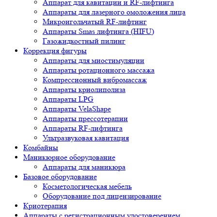
Аппарат для кавитации и RF-лифтинга
Аппараты для лазерного омоложения лица
Микроигольчатый RF-лифтинг
Аппараты Smas лифтинга (HIFU)
Газожидкостный пилинг
Коррекция фигуры
Аппараты для миостимуляции
Аппараты ротационного массажа
Компрессионный вибромассаж
Аппараты криолиполиза
Аппараты LPG
Аппараты VelaShape
Аппараты прессотерапии
Аппараты RF-лифтинга
Ультразвуковая кавитация
Комбайны
Маникюрное оборудование
Аппараты для маникюра
Базовое оборудование
Косметологическая мебель
Оборудование под лицензирование
Криотерапия
Аппараты c регистрационным удостоверением