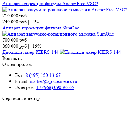
Аппарат коррекции фигуры AnchorFree V8C2
710 000
руб
740 000
руб
|
–4%
Аппарат коррекции фигуры SlimOne
700 000
руб
860 000
руб
|
–19%
Диодный лазер KIERS-144
Контакты
Отдел продаж
Тел.:
8 (495) 150-13-67
E-mail:
market@ap-cosmetics.ru
Телеграм:
+7 (968) 090-96-65
Сервисный центр
Тел.:
8 (495) 120-59-78
WhatsApp:
+ 7 (903) 108-40-59
E-mail:
ServiseAP@yandex.ru
Меню