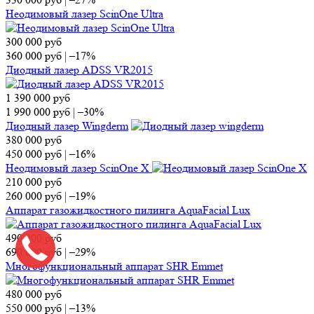
Неодимовый лазер ScinOne Ultra
300 000
руб
360 000
руб
|
–17%
Диодный лазер ADSS VR2015
1 390 000
руб
1 990 000
руб
|
–30%
Диодный лазер Wingderm
380 000
руб
450 000
руб
|
–16%
Неодимовый лазер ScinOne X
210 000
руб
260 000
руб
|
–19%
Аппарат газожидкостного пилинга AquaFacial Lux
490 000
руб
690 000
руб
|
–29%
Многофункциональный аппарат SHR Emmet
480 000
руб
550 000
руб
|
–13%