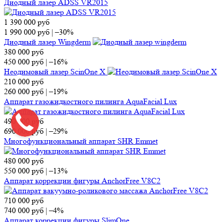
Диодный лазер ADSS VR2015
1 390 000
руб
1 990 000
руб
|
–30%
Диодный лазер Wingderm
380 000
руб
450 000
руб
|
–16%
Неодимовый лазер ScinOne X
210 000
руб
260 000
руб
|
–19%
Аппарат газожидкостного пилинга AquaFacial Lux
490 000
руб
690 000
руб
|
–29%
Многофункциональный аппарат SHR Emmet
480 000
руб
550 000
руб
|
–13%
Аппарат коррекции фигуры AnchorFree V8C2
710 000
руб
740 000
руб
|
–4%
Аппарат коррекции фигуры SlimOne