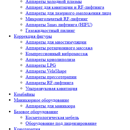
Аппараты холодной плазмы
Аппарат для кавитации и RF-лифтинга
Аппараты для лазерного омоложения лица
Микроигольчатый RF-лифтинг
Аппараты Smas лифтинга (HIFU)
Газожидкостный пилинг
Коррекция фигуры
Аппараты для миостимуляции
Аппараты ротационного массажа
Компрессионный вибромассаж
Аппараты криолиполиза
Аппараты LPG
Аппараты VelaShape
Аппараты прессотерапии
Аппараты RF-лифтинга
Ультразвуковая кавитация
Комбайны
Маникюрное оборудование
Аппараты для маникюра
Базовое оборудование
Косметологическая мебель
Оборудование под лицензирование
Криотерапия