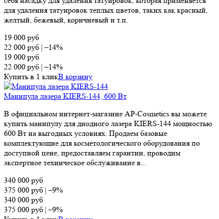
себя насадку для удаления татуировок, которая применяется
для удаления татуировок теплых цветов, таких как красный,
желтый, бежевый, коричневый и т.п.
19 000
руб
22 000
руб
|
–14%
19 000
руб
22 000
руб
|
–14%
Купить в 1 клик
В корзину
Манипула лазера KIERS-144, 600 Вт
В официальном интернет-магазине AP-Cosmetics вы можете
купить манипулу для диодного лазера KIERS-144 мощностью
600 Вт на выгодных условиях. Продаем базовые
комплектующие для косметологического оборудования по
доступной цене, предоставляем гарантии, проводим
экспертное техническое обслуживание в...
340 000
руб
375 000
руб
|
–9%
340 000
руб
375 000
руб
|
–9%