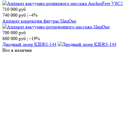
710 000
руб
740 000
руб
|
–4%
Аппарат коррекции фигуры SlimOne
700 000
руб
860 000
руб
|
–19%
Диодный лазер KIERS-144
Нет в наличии
Нет в наличии
Манипула лазера SHR BL-1, 600 Вт
Нет в наличии
Манипула лазера ScinOne X
Контакты
Отдел продаж
Тел.:
8 (495) 150-13-67
E-mail:
market@ap-cosmetics.ru
Телеграм:
+7 (968) 090-96-65
Сервисный центр