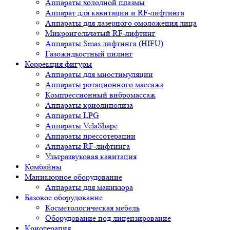
Аппараты холодной плазмы
Аппарат для кавитации и RF-лифтинга
Аппараты для лазерного омоложения лица
Микроигольчатый RF-лифтинг
Аппараты Smas лифтинга (HIFU)
Газожидкостный пилинг
Коррекция фигуры
Аппараты для миостимуляции
Аппараты ротационного массажа
Компрессионный вибромассаж
Аппараты криолиполиза
Аппараты LPG
Аппараты VelaShape
Аппараты прессотерапии
Аппараты RF-лифтинга
Ультразвуковая кавитация
Комбайны
Маникюрное оборудование
Аппараты для маникюра
Базовое оборудование
Косметологическая мебель
Оборудование под лицензирование
Криотерапия