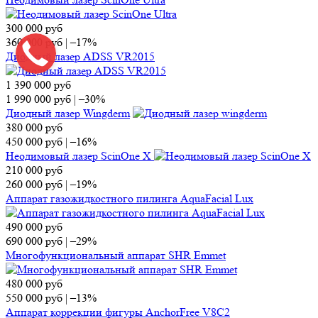
300 000
руб
360 000
руб
|
–17%
Диодный лазер ADSS VR2015
1 390 000
руб
1 990 000
руб
|
–30%
Диодный лазер Wingderm
380 000
руб
450 000
руб
|
–16%
Неодимовый лазер ScinOne X
210 000
руб
260 000
руб
|
–19%
Аппарат газожидкостного пилинга AquaFacial Lux
490 000
руб
690 000
руб
|
–29%
Многофункциональный аппарат SHR Emmet
480 000
руб
550 000
руб
|
–13%
Аппарат коррекции фигуры AnchorFree V8C2