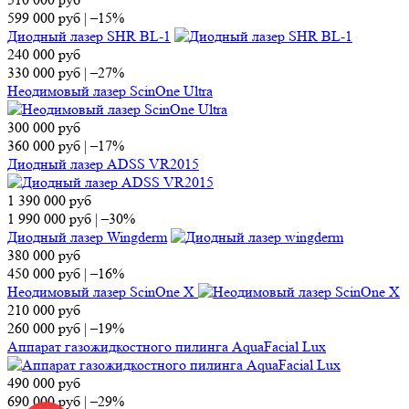
599 000
руб
|
–15%
Диодный лазер SHR BL-1
240 000
руб
330 000
руб
|
–27%
Неодимовый лазер ScinOne Ultra
300 000
руб
360 000
руб
|
–17%
Диодный лазер ADSS VR2015
1 390 000
руб
1 990 000
руб
|
–30%
Диодный лазер Wingderm
380 000
руб
450 000
руб
|
–16%
Неодимовый лазер ScinOne X
210 000
руб
260 000
руб
|
–19%
Аппарат газожидкостного пилинга AquaFacial Lux
490 000
руб
690 000
руб
|
–29%