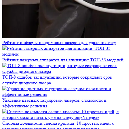
Рейтинг и обзоры неодимовых лазеров для удаления тату
Рейтинг лазерных аппаратов для эпиляции: ТОП-35 моделей
ТОП-8 ошибок эксплуатации, которые сокращают срок
службы диодного лазера
Удаление цветных татуировок лазером: сложности и
эффективные решения
Система лояльности салона красоты: 10 простых идей, с
которых можно начать уже на следующей неделе