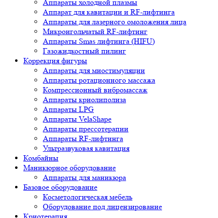
Аппараты холодной плазмы
Аппарат для кавитации и RF-лифтинга
Аппараты для лазерного омоложения лица
Микроигольчатый RF-лифтинг
Аппараты Smas лифтинга (HIFU)
Газожидкостный пилинг
Коррекция фигуры
Аппараты для миостимуляции
Аппараты ротационного массажа
Компрессионный вибромассаж
Аппараты криолиполиза
Аппараты LPG
Аппараты VelaShape
Аппараты прессотерапии
Аппараты RF-лифтинга
Ультразвуковая кавитация
Комбайны
Маникюрное оборудование
Аппараты для маникюра
Базовое оборудование
Косметологическая мебель
Оборудование под лицензирование
Криотерапия