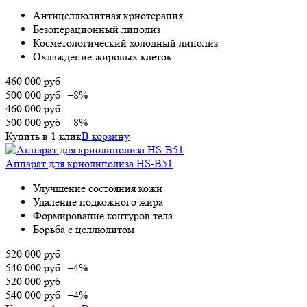
Антицеллюлитная криотерапия
Безоперационный липолиз
Косметологический холодный липолиз
Охлаждение жировых клеток
460 000
руб
500 000
руб
|
–8%
460 000
руб
500 000
руб
|
–8%
Купить в 1 клик
В корзину
Аппарат для криолиполиза HS-B51
Улучшение состояния кожи
Удаление подкожного жира
Формирование контуров тела
Борьба с целлюлитом
520 000
руб
540 000
руб
|
–4%
520 000
руб
540 000
руб
|
–4%