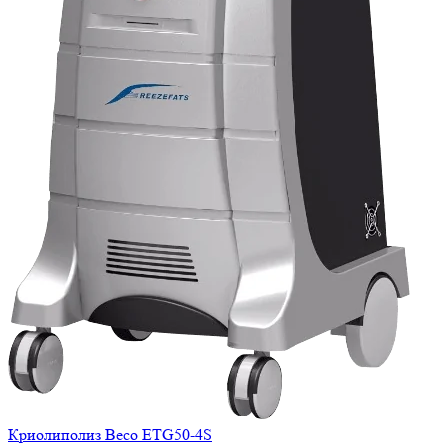
Криолиполиз Beco ETG50-4S