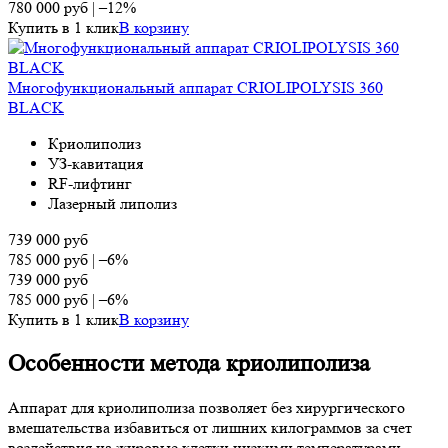
780 000
руб
|
–12%
Купить в 1 клик
В корзину
Многофункциональный аппарат CRIOLIPOLYSIS 360
BLAСK
Криолиполиз
УЗ-кавитация
RF-лифтинг
Лазерный липолиз
739 000
руб
785 000
руб
|
–6%
739 000
руб
785 000
руб
|
–6%
Купить в 1 клик
В корзину
Особенности метода криолиполиза
Аппарат для криолиполиза позволяет без хирургического
вмешательства избавиться от лишних килограммов за счет
воздействия на жировые клетки низкими температурами.