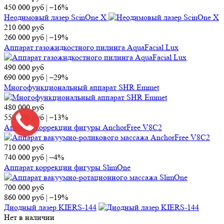
450 000
руб
|
–16%
Неодимовый лазер ScinOne X
210 000
руб
260 000
руб
|
–19%
Аппарат газожидкостного пилинга AquaFacial Lux
490 000
руб
690 000
руб
|
–29%
Многофункциональный аппарат SHR Emmet
480 000
руб
550 000
руб
|
–13%
Аппарат коррекции фигуры AnchorFree V8C2
710 000
руб
740 000
руб
|
–4%
Аппарат коррекции фигуры SlimOne
700 000
руб
860 000
руб
|
–19%
Диодный лазер KIERS-144
Нет в наличии