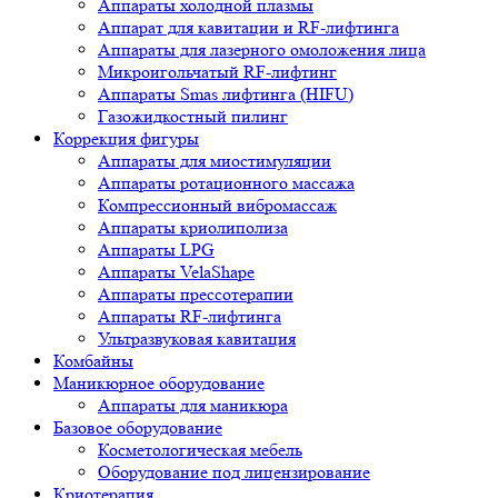
Аппараты холодной плазмы
Аппарат для кавитации и RF-лифтинга
Аппараты для лазерного омоложения лица
Микроигольчатый RF-лифтинг
Аппараты Smas лифтинга (HIFU)
Газожидкостный пилинг
Коррекция фигуры
Аппараты для миостимуляции
Аппараты ротационного массажа
Компрессионный вибромассаж
Аппараты криолиполиза
Аппараты LPG
Аппараты VelaShape
Аппараты прессотерапии
Аппараты RF-лифтинга
Ультразвуковая кавитация
Комбайны
Маникюрное оборудование
Аппараты для маникюра
Базовое оборудование
Косметологическая мебель
Оборудование под лицензирование
Криотерапия