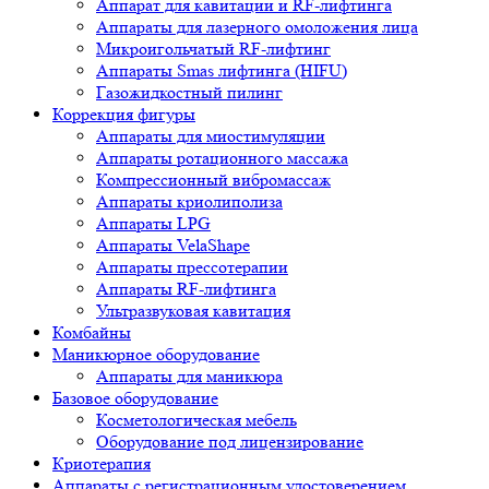
Аппарат для кавитации и RF-лифтинга
Аппараты для лазерного омоложения лица
Микроигольчатый RF-лифтинг
Аппараты Smas лифтинга (HIFU)
Газожидкостный пилинг
Коррекция фигуры
Аппараты для миостимуляции
Аппараты ротационного массажа
Компрессионный вибромассаж
Аппараты криолиполиза
Аппараты LPG
Аппараты VelaShape
Аппараты прессотерапии
Аппараты RF-лифтинга
Ультразвуковая кавитация
Комбайны
Маникюрное оборудование
Аппараты для маникюра
Базовое оборудование
Косметологическая мебель
Оборудование под лицензирование
Криотерапия
Аппараты c регистрационным удостоверением