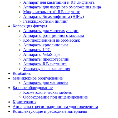
Аппарат для кавитации и RF-лифтинга
Аппараты для лазерного омоложения лица
Микроигольчатый RF-лифтинг
Аппараты Smas лифтинга (HIFU)
Газожидкостный пилинг
Коррекция фигуры
Аппараты для миостимуляции
Аппараты ротационного массажа
Компрессионный вибромассаж
Аппараты криолиполиза
Аппараты LPG
Аппараты VelaShape
Аппараты прессотерапии
Аппараты RF-лифтинга
Ультразвуковая кавитация
Комбайны
Маникюрное оборудование
Аппараты для маникюра
Базовое оборудование
Косметологическая мебель
Оборудование под лицензирование
Криотерапия
Аппараты c регистрационным удостоверением
Комплектующие и расходные материалы