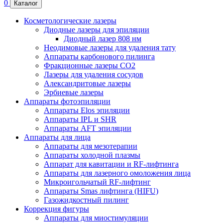
0
Каталог
Косметологические лазеры
Диодные лазеры для эпиляции
Диодный лазер 808 нм
Неодимовые лазеры для удаления тату
Аппараты карбонового пилинга
Фракционные лазеры CO2
Лазеры для удаления сосудов
Александритовые лазеры
Эрбиевые лазеры
Аппараты фотоэпиляции
Аппараты Elos эпиляции
Аппараты IPL и SHR
Аппараты AFT эпиляции
Аппараты для лица
Аппараты для мезотерапии
Аппараты холодной плазмы
Аппарат для кавитации и RF-лифтинга
Аппараты для лазерного омоложения лица
Микроигольчатый RF-лифтинг
Аппараты Smas лифтинга (HIFU)
Газожидкостный пилинг
Коррекция фигуры
Аппараты для миостимуляции