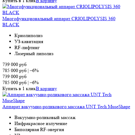
Купить в 1 клик
В корзину
Многофункциональный аппарат CRIOLIPOLYSIS 360
BLAСK
Криолиполиз
УЗ-кавитация
RF-лифтинг
Лазерный липолиз
739 000
руб
785 000
руб
|
–6%
739 000
руб
785 000
руб
|
–6%
Купить в 1 клик
В корзину
Аппарат вакуумно-роликового массажа UNT Tech MuseShape
Вакуумно-роликовый массаж
Инфракрасное излучение
Биполярная RF-энергия