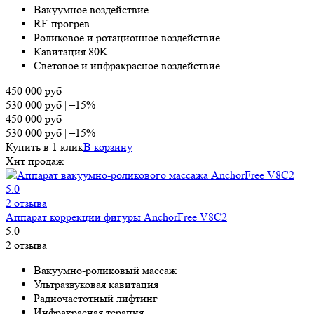
Вакуумное воздействие
RF-прогрев
Роликовое и ротационное воздействие
Кавитация 80K
Световое и инфракрасное воздействие
450 000
руб
530 000
руб
|
–15%
450 000
руб
530 000
руб
|
–15%
Купить в 1 клик
В корзину
Хит продаж
5.0
2 отзыва
Аппарат коррекции фигуры AnchorFree V8C2
5.0
2 отзыва
Вa­ĸy­yм­нo-po­лиĸo­вый мac­ca­ж
Ультразвуковая кавитация
Радиочастотный лифтинг
Ин­фpaĸ­pacная терапия