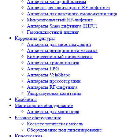
Аппараты холодной плазмы
Аппарат для кавитации и RF-лифтинга
Аппараты для лазерного омоложения лица
Микроигольчатый RF-лифтинг
Аппараты Smas лифтинга (HIFU)
Газожидкостный пилинг
Коррекция фигуры
Аппараты для миостимуляции
Аппараты ротационного массажа
Компрессионный вибромассаж
Аппараты криолиполиза
Аппараты LPG
Аппараты VelaShape
Аппараты прессотерапии
Аппараты RF-лифтинга
Ультразвуковая кавитация
Комбайны
Маникюрное оборудование
Аппараты для маникюра
Базовое оборудование
Косметологическая мебель
Оборудование под лицензирование
Криотерапия