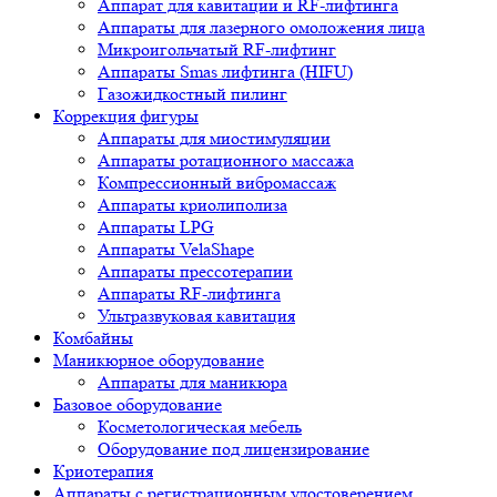
Аппарат для кавитации и RF-лифтинга
Аппараты для лазерного омоложения лица
Микроигольчатый RF-лифтинг
Аппараты Smas лифтинга (HIFU)
Газожидкостный пилинг
Коррекция фигуры
Аппараты для миостимуляции
Аппараты ротационного массажа
Компрессионный вибромассаж
Аппараты криолиполиза
Аппараты LPG
Аппараты VelaShape
Аппараты прессотерапии
Аппараты RF-лифтинга
Ультразвуковая кавитация
Комбайны
Маникюрное оборудование
Аппараты для маникюра
Базовое оборудование
Косметологическая мебель
Оборудование под лицензирование
Криотерапия
Аппараты c регистрационным удостоверением