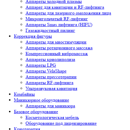
Аппараты холодной плазмы
Аппарат для кавитации и RF-лифтинга
Аппараты для лазерного омоложения лица
Микроигольчатый RF-лифтинг
Аппараты Smas лифтинга (HIFU)
Газожидкостный пилинг
Коррекция фигуры
Аппараты для миостимуляции
Аппараты ротационного массажа
Компрессионный вибромассаж
Аппараты криолиполиза
Аппараты LPG
Аппараты VelaShape
Аппараты прессотерапии
Аппараты RF-лифтинга
Ультразвуковая кавитация
Комбайны
Маникюрное оборудование
Аппараты для маникюра
Базовое оборудование
Косметологическая мебель
Оборудование под лицензирование
Криотерапия